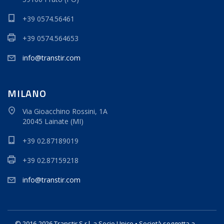
+39 0574.56461
+39 0574.564653
info@transtir.com
MILANO
Via Gioacchino Rossini, 1A
20045 Lainate (MI)
+39 02.87189019
+39 02.87159218
info@transtir.com
© 2016-2026 Transtir S.r.l. a Socio Unico • Società soggetta a