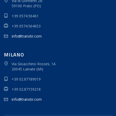
Via di Gonfienti 2B
59100 Prato (PO)
+39 0574.56461
+39 0574.564653
info@transtir.com
MILANO
Via Gioacchino Rossini, 1A
20045 Lainate (MI)
+39 02.87189019
+39 02.87159218
info@transtir.com