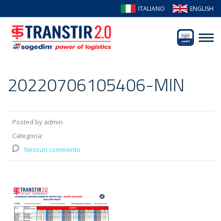
ITALIANO
ENGLISH
20220706105406-MIN
Posted by admin
Categoria:
Nessun commento