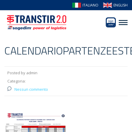
ITALIANO
ENGLISH
CALENDARIOPARTENZEEST
Posted by admin
Categoria:
Nessun commento