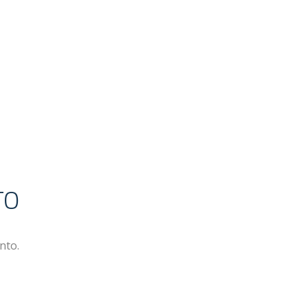
TO
nto.