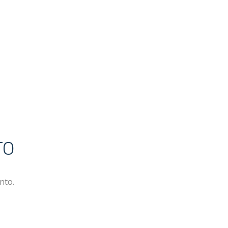
TO
nto.