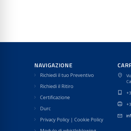
NAVIGAZIONE
CAR
Richiedi il tuo Preventivo
Vi
Ca
Richiedi il Ritiro
+3
Certificazione
+3
Durc
in
Privacy Policy
|
Cookie Policy
Modulo di whistleblowing