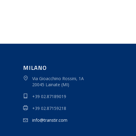
MILANO
Via Gioacchino Rossini, 1A
20045 Lainate (MI)
+39 02.87189019
+39 02.87159218
info@transtir.com