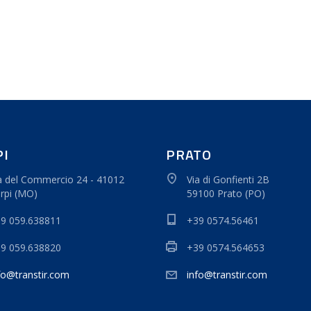
PI
PRATO
a del Commercio 24 - 41012
Via di Gonfienti 2B
rpi (MO)
59100 Prato (PO)
9 059.638811
+39 0574.56461
9 059.638820
+39 0574.564653
fo@transtir.com
info@transtir.com