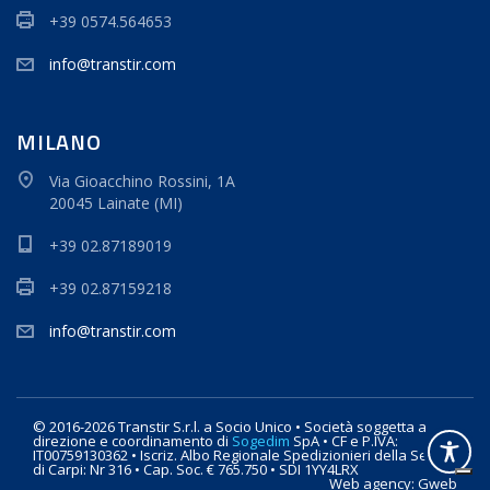
+39 0574.564653
info@transtir.com
MILANO
Via Gioacchino Rossini, 1A
20045 Lainate (MI)
+39 02.87189019
+39 02.87159218
info@transtir.com
© 2016-2026 Transtir S.r.l. a Socio Unico • Società soggetta a
direzione e coordinamento di
Sogedim
SpA • CF e P.IVA:
IT00759130362 • Iscriz. Albo Regionale Spedizionieri della Sede
di Carpi: Nr 316 • Cap. Soc. € 765.750 • SDI 1YY4LRX
Web agency: Gweb