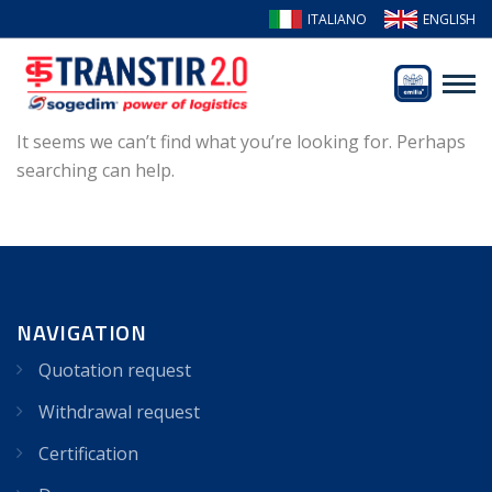
ITALIANO
ENGLISH
It seems we can’t find what you’re looking for. Perhaps
searching can help.
NAVIGATION
Quotation request
Withdrawal request
Certification